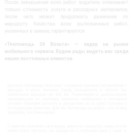
После завершения всех работ водитель оплачивает
только стоимость услуги и расходных материалов,
после чего может продолжать движение по
маршруту. Качество всех выполненных работ,
указанных в заявке, гарантируется.
«Техпомощь 24 Вольта» — лидер на рынке
мобильного сервиса. Будем рады видеть вас среди
наших постоянных клиентов.
Грузовая техпомощь 24 Вольта - это ремонт грузовых автомобилей с
выездом к месту поломки. Город Электросталь и область мы
охватываем выездом до 300 км. Ремонтируем и диагностируем
неисправности по электрике, механике, пневматике и топливной
системе. Покупаем запчасти и доставляем их на место поломки с
последующим ремонтом. Для нас техпомощь на дороге - это не вид
заработка, это стиль жизни!
С нами вы экономите своё время, деньги за эвакуатор, нервы, и если
нужен поиск запчасти, мы найдём их и согласуем цены с вами. В