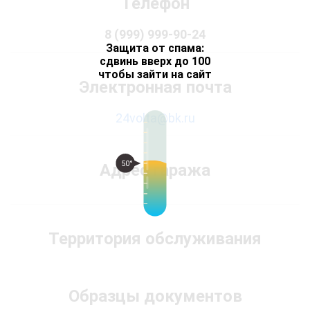
Телефон
8 (999) 999-90-24
Защита от спама:
сдвинь вверх до 100
чтобы зайти на сайт
Электронная почта
24volta@bk.ru
50°
Адрес гаража
Территория обслуживания
Образцы документов